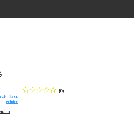
G
(0)
rate de su
calidad
riales