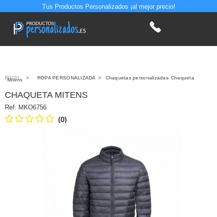
Tus Productos Personalizados ¡al mejor precio!
Inicio
>
ROPA PERSONALIZADA
>
Chaquetas personalizadas
Chaqueta
Mitens
CHAQUETA MITENS
Ref:
MKO6756
(0)