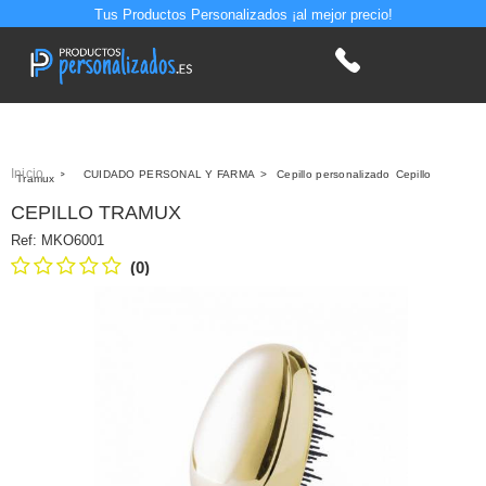
Tus Productos Personalizados ¡al mejor precio!
Inicio
>
CUIDADO PERSONAL Y FARMA
>
Cepillo personalizado
Cepillo
Tramux
CEPILLO TRAMUX
Ref:
MKO6001
(0)