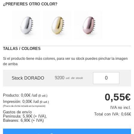
¿PREFIERES OTRO COLOR?
TALLAS / COLORES
Si el producto tiene más colores, para ver su stock puedes pinchar la imagen
de arriba
9200
Stock DORADO
ud. de stock
0,55€
Producto: 0,00€
/ud
(0 ud.)
Impresión: 0,00€
/ud
(0 ud.)
(Precio de cliché incluido en la impresión)
IVA no incl.
Gastos de envío
Total con IVA:
0,66€
Península: 5,90€ (+ IVA),
Baleares: 6,90€ (+ IVA)