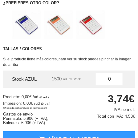
¿PREFIERES OTRO COLOR?
TALLAS / COLORES
Si el producto tiene más colores, para ver su stock puedes pinchar la imagen
de arriba
1500
Stock AZUL
ud. de stock
3,74€
Producto: 0,00€
/ud
(0 ud.)
Impresión: 0,00€
/ud
(0 ud.)
(Precio de cliché incluido en la impresión)
IVA no incl.
Gastos de envío
Total con IVA:
4,53€
Península: 5,90€ (+ IVA),
Baleares: 6,90€ (+ IVA)