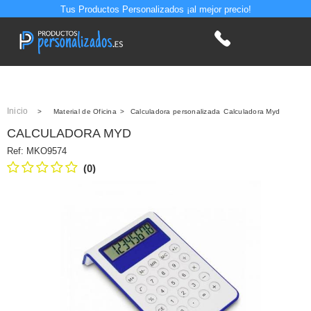
Tus Productos Personalizados ¡al mejor precio!
Inicio
>
Material de Oficina
>
Calculadora personalizada
Calculadora Myd
CALCULADORA MYD
Ref:
MKO9574
(0)