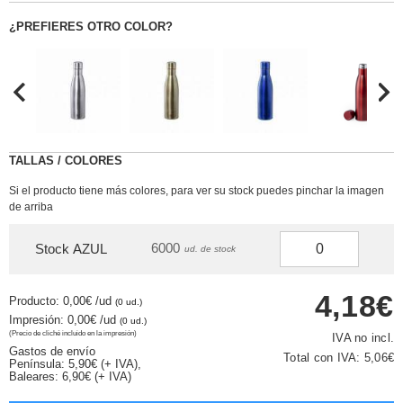
¿PREFIERES OTRO COLOR?
TALLAS / COLORES
Si el producto tiene más colores, para ver su stock puedes pinchar la imagen
de arriba
6000
Stock AZUL
ud. de stock
4,18€
Producto: 0,00€
/ud
(0 ud.)
Impresión: 0,00€
/ud
(0 ud.)
(Precio de cliché incluido en la impresión)
IVA no incl.
Gastos de envío
Total con IVA:
5,06€
Península: 5,90€ (+ IVA),
Baleares: 6,90€ (+ IVA)