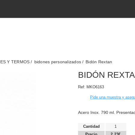
TES Y TERMOS
bidones personalizados
Bidón Rextan
BIDÓN REXT
Ref:
MKO6163
Pide una muestra y asegu
Acero Inox. 790 ml. Presentac
Cantidad
1
Precio
2,23€