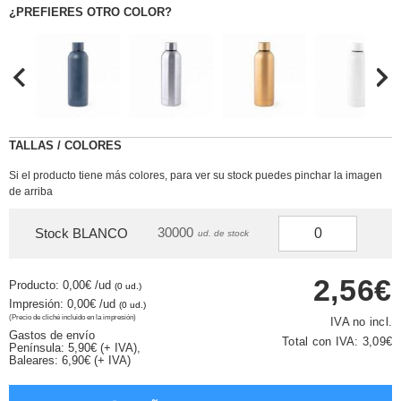
¿PREFIERES OTRO COLOR?
TALLAS / COLORES
Si el producto tiene más colores, para ver su stock puedes pinchar la imagen
de arriba
30000
Stock BLANCO
ud. de stock
2,56€
Producto: 0,00€
/ud
(0 ud.)
Impresión: 0,00€
/ud
(0 ud.)
(Precio de cliché incluido en la impresión)
IVA no incl.
Gastos de envío
Total con IVA:
3,09€
Península: 5,90€ (+ IVA),
Baleares: 6,90€ (+ IVA)