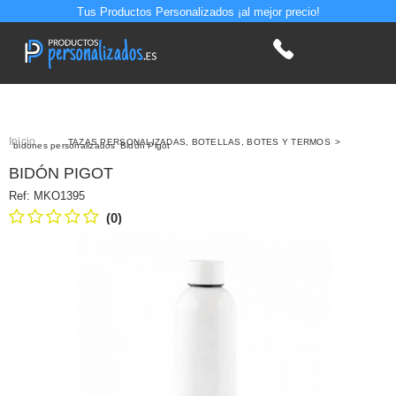
Tus Productos Personalizados ¡al mejor precio!
Inicio
>
TAZAS PERSONALIZADAS, BOTELLAS, BOTES Y TERMOS
>
bidones personalizados
Bidón Pigot
BIDÓN PIGOT
Ref:
MKO1395
(0)