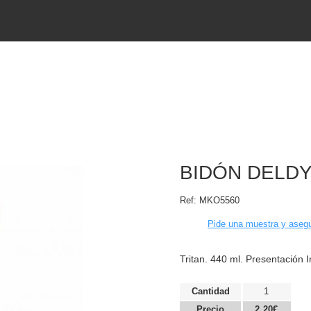
BIDÓN DELD
Ref:
MKO5560
Pide una muestra y asegu
Tritan. 440 ml. Presentación I
Cantidad
1
Precio
2,20€