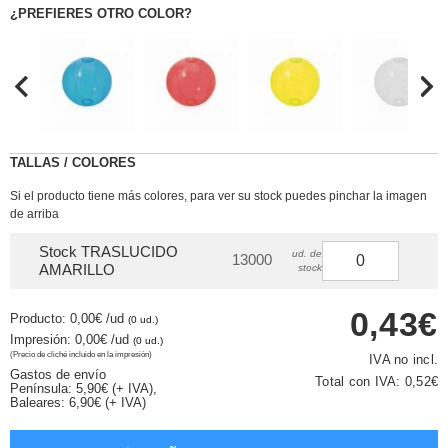
¿PREFIERES OTRO COLOR?
TALLAS / COLORES
Si el producto tiene más colores, para ver su stock puedes pinchar la imagen
de arriba
Stock TRASLUCIDO
ud. de
13000
AMARILLO
stock
0,43€
Producto: 0,00€
/ud
(0 ud.)
Impresión: 0,00€
/ud
(0 ud.)
(Precio de cliché incluido en la impresión)
IVA no incl.
Gastos de envío
Total con IVA:
0,52€
Península: 5,90€ (+ IVA),
Baleares: 6,90€ (+ IVA)