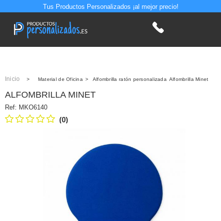
Tus Productos Personalizados ¡al mejor precio!
Inicio
>
Material de Oficina
>
Alfombrilla ratón personalizada
Alfombrilla Minet
ALFOMBRILLA MINET
Ref:
MKO6140
(0)