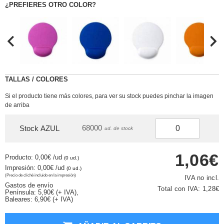
¿PREFIERES OTRO COLOR?
TALLAS / COLORES
Si el producto tiene más colores, para ver su stock puedes pinchar la imagen
de arriba
68000
Stock AZUL
ud. de stock
1,06€
Producto: 0,00€
/ud
(0 ud.)
Impresión: 0,00€
/ud
(0 ud.)
(Precio de cliché incluido en la impresión)
IVA no incl.
Gastos de envío
Total con IVA:
1,28€
Península: 5,90€ (+ IVA),
Baleares: 6,90€ (+ IVA)