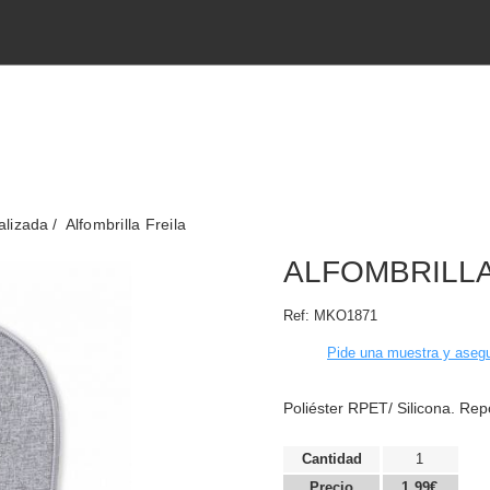
alizada
Alfombrilla Freila
ALFOMBRILLA
Ref:
MKO1871
Pide una muestra y asegu
Poliéster RPET/ Silicona. R
Cantidad
1
Precio
1,99€