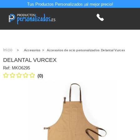
Tus Productos Personalizados ¡al mejor precio!
Inicio
>
Accesorios
>
Accesorios de ocio personalizados
Delantal Vurcex
DELANTAL VURCEX
Ref:
MKO6295
(0)