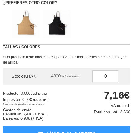
¿PREFIERES OTRO COLOR?
TALLAS / COLORES
Si el producto tiene más colores, para ver su stock puedes pinchar la imagen
de arriba
4800
Stock KHAKI
ud. de stock
7,16€
Producto: 0,00€
/ud
(0 ud.)
Impresión: 0,00€
/ud
(0 ud.)
(Precio de cliché incluido en la impresión)
IVA no incl.
Gastos de envío
Total con IVA:
8,66€
Península: 5,90€ (+ IVA),
Baleares: 6,90€ (+ IVA)