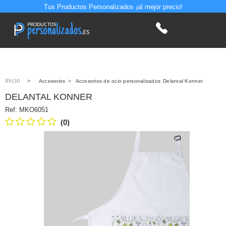
Tus Productos Personalizados ¡al mejor precio!
Inicio
>
Accesorios
>
Accesorios de ocio personalizados
Delantal Konner
DELANTAL KONNER
Ref:
MKO6051
(0)