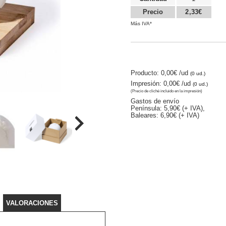
Precio
2,33€
Más IVA*
Producto: 0,00€
/ud
(0 ud.)
Impresión: 0,00€
/ud
(0 ud.)
(Precio de cliché incluido en la impresión)
Gastos de envío
Península: 5,90€ (+ IVA),
Baleares: 6,90€ (+ IVA)
VALORACIONES