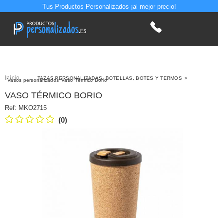
Tus Productos Personalizados ¡al mejor precio!
Inicio
>
TAZAS PERSONALIZADAS, BOTELLAS, BOTES Y TERMOS
>
Vasos personalizados
Vaso Térmico Borio
VASO TÉRMICO BORIO
Ref:
MKO2715
(0)