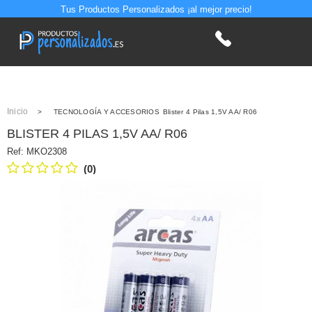
Tus Productos Personalizados ¡al mejor precio!
Inicio
>
TECNOLOGÍA Y ACCESORIOS
Blister 4 Pilas 1,5V AA/ R06
BLISTER 4 PILAS 1,5V AA/ R06
Ref:
MKO2308
(0)