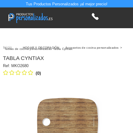
Tus Productos Personalizados ¡al mejor precio!
Inicio
>
HOGAR Y DECORACIÓN
>
Accesorios de cocina personalizados
>
Tablas de cocina personalizadas
Tabla Cyntiax
TABLA CYNTIAX
Ref:
MKO2680
(0)