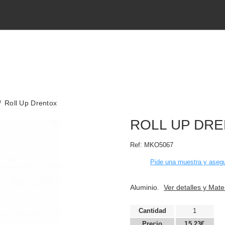
Roll Up Drentox
ROLL UP DR
Ref:
MKO5067
Pide una muestra y asegu
Aluminio.
Ver detalles y Mate
Cantidad
1
Precio
15,23€