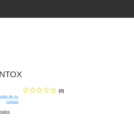
ENTOX
(0)
rate de su
calidad
riales