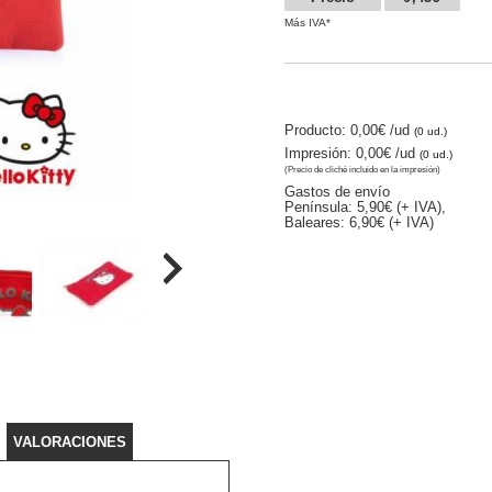
Más IVA*
Producto: 0,00€
/ud
(0 ud.)
Impresión: 0,00€
/ud
(0 ud.)
(Precio de cliché incluido en la impresión)
Gastos de envío
Península: 5,90€ (+ IVA),
Baleares: 6,90€ (+ IVA)
VALORACIONES