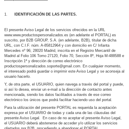
IDENTIFICACIÓN DE LAS PARTES.
El presente Aviso Legal de los servicios ofrecidos en la URL
www.www.productospersonalizados.es (en adelante el PORTAL) es
suscrito, por B2B GROUP, S.A. (en adelante, B2B), titular de dicha
URL, con C.I.F. núm. A-85812964 y con domicilio en C/ Infanta
Mercedes nº 96; 28020 Madrid, inscrita en el Registro Mercantil de
Madrid al Folio 106 Tomo 27120, Folio 70, Sección 8ª, Hoja M-488588 e
Inscripción 1ª y dirección de correo electrónico
productospersonalizados.soporte@gmail.com. En cualquier momento,
el interesado podrá guardar o imprimir este Aviso Legal y se aconseja al
usuario hacerlo.
Y, de otra parte, el USUARIO, quien navega a través del portal y puede,
si así lo desea, enviar un e-mail a la dirección de contacto antes
mencionada, siendo los datos facilitados a través de ese correo
electrónico los únicos que podrá facilitar haciendo uso del portal.
Para la utilización del presente PORTAL es requerida la aceptación
expresa por el USUARIO de todas y cada una de las cláusulas del
presente Aviso Legal. En caso de no aceptar el presente Aviso Legal,
el USUARIO deberá abstenerse de acceder y/o utilizar los servicios
ofertados por B2B, procediendo a abandonar el PORTAL.