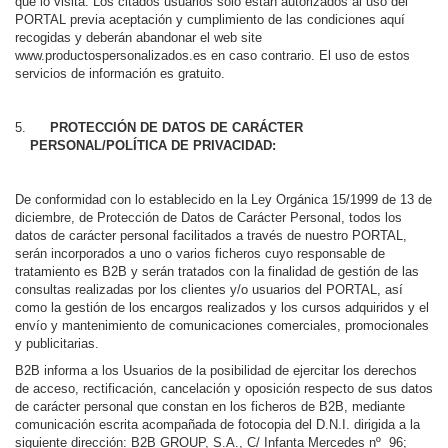
que lo visita. Los citados usuarios sólo están autorizados al uso del
PORTAL previa aceptación y cumplimiento de las condiciones aquí
recogidas y deberán abandonar el web site
www.productospersonalizados.es en caso contrario. El uso de estos
servicios de información es gratuito.
PROTECCIÓN DE DATOS DE CARÁCTER
PERSONAL/POLÍTICA DE PRIVACIDAD:
De conformidad con lo establecido en la Ley Orgánica 15/1999 de 13 de
diciembre, de Protección de Datos de Carácter Personal, todos los
datos de carácter personal facilitados a través de nuestro PORTAL,
serán incorporados a uno o varios ficheros cuyo responsable de
tratamiento es B2B y serán tratados con la finalidad de gestión de las
consultas realizadas por los clientes y/o usuarios del PORTAL, así
como la gestión de los encargos realizados y los cursos adquiridos y el
envío y mantenimiento de comunicaciones comerciales, promocionales
y publicitarias.
B2B informa a los Usuarios de la posibilidad de ejercitar los derechos
de acceso, rectificación, cancelación y oposición respecto de sus datos
de carácter personal que constan en los ficheros de B2B, mediante
comunicación escrita acompañada de fotocopia del D.N.I. dirigida a la
siguiente dirección: B2B GROUP, S.A., C/ Infanta Mercedes nº 96;