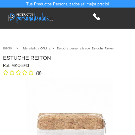
Tus Productos Personalizados ¡al mejor precio!
Inicio
>
Material de Oficina
>
Estuche personalizado
Estuche Reiton
ESTUCHE REITON
Ref:
MKO6943
(0)