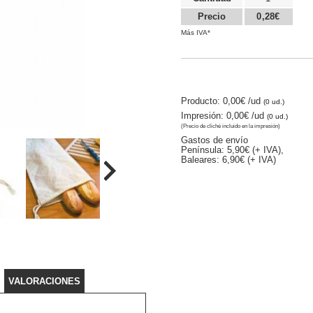
Precio
0,28€
Más IVA*
Producto: 0,00€
/ud
(0 ud.)
Impresión: 0,00€
/ud
(0 ud.)
(Precio de cliché incluido en la impresión)
Gastos de envío
Península: 5,90€ (+ IVA),
Baleares: 6,90€ (+ IVA)
VALORACIONES